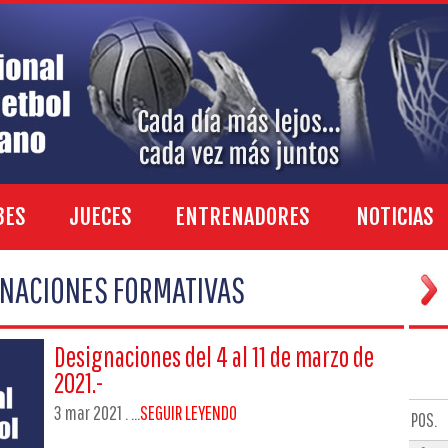
BES
JUECES
ENTRENADORES
NOTICIAS
GNACIONES FORMATIVAS
Designaciones del 4 al 11 de marzo de
2021.-
3 mar 2021 . ...
SEGUIR LEYENDO
POS.