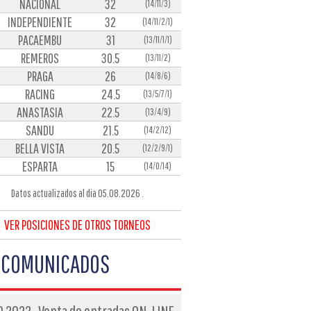
NACIONAL
32
(14/11/3)
INDEPENDIENTE
32
(14/11/2/1)
PACAEMBU
31
(13/11/1/1)
REMEROS
30.5
(13/11/2)
PRAGA
26
(14/8/6)
RACING
24.5
(13/5/7/1)
ANASTASIA
22.5
(13/4/9)
SANDU
21.5
(14/2/12)
BELLA VISTA
20.5
(12/2/9/1)
ESPARTA
15
(14/0/14)
Datos actualizados al dia 05.08.2026 .
VER POSICIONES DE OTROS TORNEOS
COMUNICADOS